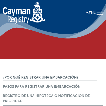
Skip to main content
MENU
Breadcrumb
Home
Servicios
MERCANTES
This page in:
English
Español
日本語
简体中文
Merchant Menu
¿POR QUÉ REGISTRAR UNA EMBARCACIÓN?
PASOS PARA REGISTRAR UNA EMBARCACIÓN
REGISTRO DE UNA HIPOTECA O NOTIFICACIÓN DE
PRIORIDAD