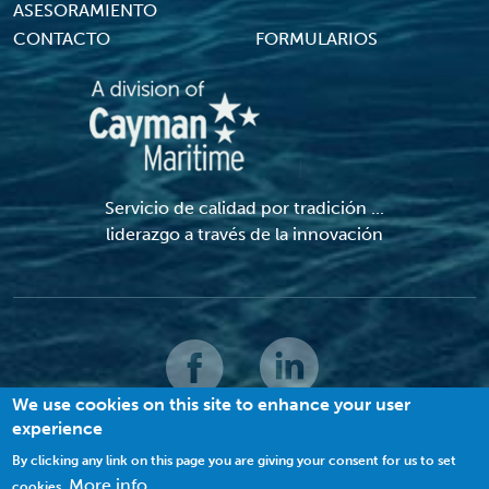
ASESORAMIENTO
CONTACTO
FORMULARIOS
Servicio de calidad por tradición ...
liderazgo a través de la innovación
We use cookies on this site to enhance your user
experience
© 2022 MACI. Todos los derechos reservados |
Términos y condiciones
|
Política de privacidad
|
Galletas
By clicking any link on this page you are giving your consent for us to set
More info
cookies.